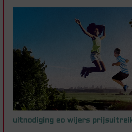
uitnodiging eo wijers prijsuitrei