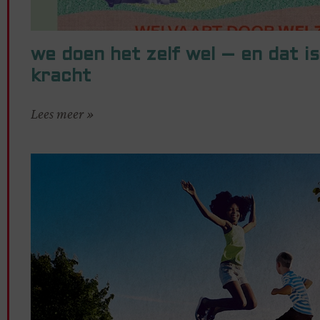
we doen het zelf wel – en dat is
kracht
Lees meer »