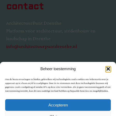
contact
ArchitectuurPunt Drenthe
Platform voor architectuur, stedenbouw en
landschap in Drenthe
info@architectuurpuntdrenthe.nl
Beheer toestemming
Om de beste ervaringen te bieden, gebruiken wij technologieën zoals cookies om informatie over je
apparaat op te slaan en/of te raadplegen. Door in te stemmen met deze technologieën kunnen wij
gegevens zoals surfgedrag of unieke ID's op deze site verwerken. Als je geen toestemming geeft of uw
toestemming intrekt, kan dit een nadelige invloed hebben op bepaalde functies en mogelijkheden.
Privacy
Accepteren