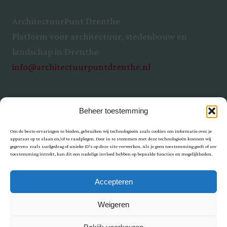
ArchitectuurPunt Drenthe
Platform voor architectuur, stedenbouw en
landschap in Drenthe
info@architectuurpuntdrenthe.nl
Beheer toestemming
Om de beste ervaringen te bieden, gebruiken wij technologieën zoals cookies om informatie over je
apparaat op te slaan en/of te raadplegen. Door in te stemmen met deze technologieën kunnen wij
gegevens zoals surfgedrag of unieke ID's op deze site verwerken. Als je geen toestemming geeft of uw
toestemming intrekt, kan dit een nadelige invloed hebben op bepaalde functies en mogelijkheden.
Privacy
Accepteren
Weigeren