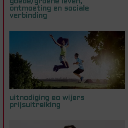
goede/groene leven,
ontmoeting en sociale
verbinding
uitnodiging eo wijers
prijsuitreiking