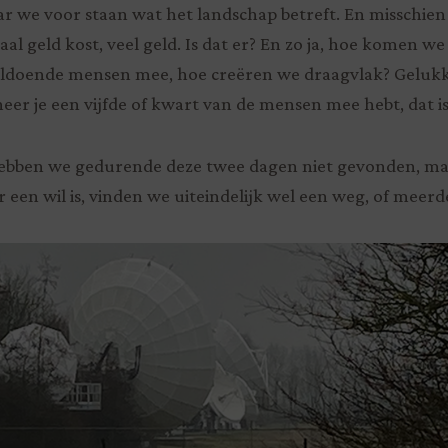
r we voor staan wat het landschap betreft. En misschie
al geld kost, veel geld. Is dat er? En zo ja, hoe komen w
oldoende mensen mee, hoe creëren we draagvlak? Gelukki
r je een vijfde of kwart van de mensen mee hebt, dat i
 hebben we gedurende deze twee dagen niet gevonden, m
r een wil is, vinden we uiteindelijk wel een weg, of mee