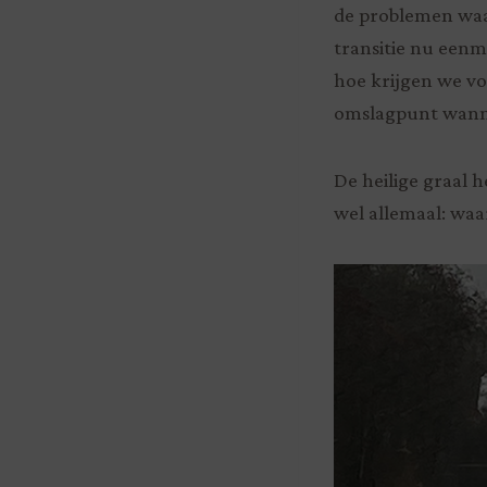
de problemen waa
transitie nu eenma
hoe krijgen we v
omslagpunt wannee
De heilige graal
wel allemaal: waa