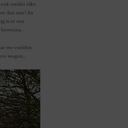
n ook omdat elke
e er dan aan? En
g is er een
s bewezen.
aar we voelden
rdere wegen…