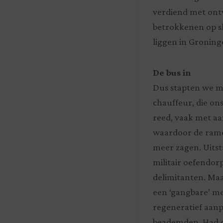
verdiend met ont
betrokkenen op s
liggen in Groning
De bus in
Dus stapten we me
chauffeur, die on
reed, vaak met aa
waardoor de ramen
meer zagen. Uitst
militair oefendor
delimitanten. Maa
een ‘gangbare’ m
regeneratief aan
beademden. Had di