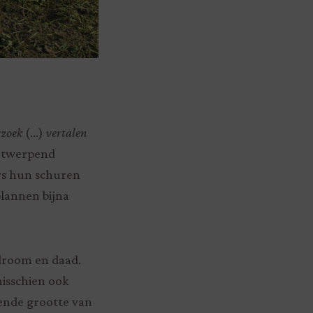
zoek
(…)
vertalen
ontwerpend
rs hun schuren
plannen bijna
 droom en daad.
isschien ook
ende grootte van