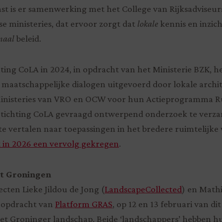
t is er samenwerking met het College van Rijksadviseur
se ministeries, dat ervoor zorgt dat
lokale
kennis en inzi
naal
beleid.
chting CoLA in 2024, in opdracht van het Ministerie BZK,
 maatschappelijke dialogen uitgevoerd door lokale archi
inisteries van VRO en OCW voor hun Actieprogramma Ru
tichting CoLA gevraagd ontwerpend onderzoek te verza
te vertalen naar toepassingen in het bredere ruimtelijke
in 2026 een vervolg gekregen
.
it Groningen
cten Lieke Jildou de Jong (
LandscapeCollected
) en Mathi
n opdracht van
Platform GRAS
, op 12 en 13 februari van dit
et Groninger landschap. Beide ‘landschappers’ hebben h