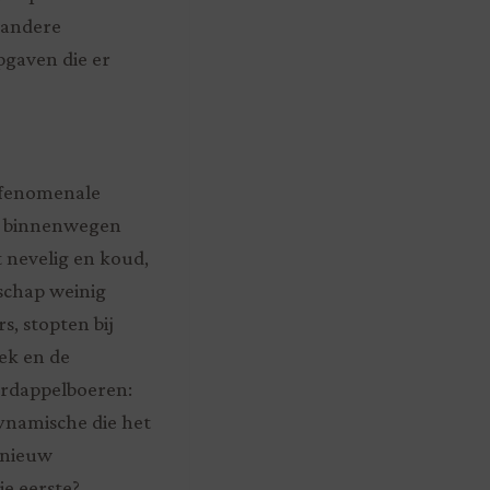
 andere
gaven die er
n fenomenale
te binnenwegen
 nevelig en koud,
schap weinig
, stopten bij
ek en de
ardappelboeren:
ynamische die het
pnieuw
e eerste?