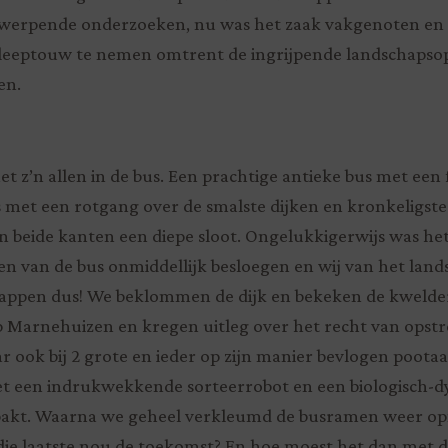
werpende onderzoeken, nu was het zaak vakgenoten en
leeptouw te nemen omtrent de ingrijpende landschapsop
en.
t z’n allen in de bus. Een prachtige antieke bus met ee
s met een rotgang over de smalste dijken en kronkeligs
n beide kanten een diepe sloot. Ongelukkigerwijs was het
 van de bus onmiddellijk besloegen en wij van het land
appen dus! We beklommen de dijk en bekeken de kwelders
p Marnehuizen en kregen uitleg over het recht van opstr
r ook bij 2 grote en ieder op zijn manier bevlogen poota
et een indrukwekkende sorteerrobot en een biologisch-d
pakt. Waarna we geheel verkleumd de busramen weer o
e laatste nou de toekomst? En hoe moest het dan met di