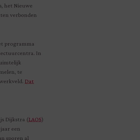
s, het Nieuwe
chten verbonden
 het programma
tectuurcentra. In
imtelijk
melen, te
 werkveld.
Dat
js Dijkstra (
LAOS
)
 jaar een
un sporen al