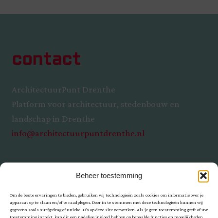
contact
ArchitectuurPunt Drenthe
Platform voor architectuur, stedenbouw en
landschap in Drenthe
info@architectuurpuntdrenthe.nl
Beheer toestemming
Om de beste ervaringen te bieden, gebruiken wij technologieën zoals cookies om informatie over je
apparaat op te slaan en/of te raadplegen. Door in te stemmen met deze technologieën kunnen wij
gegevens zoals surfgedrag of unieke ID's op deze site verwerken. Als je geen toestemming geeft of uw
toestemming intrekt, kan dit een nadelige invloed hebben op bepaalde functies en mogelijkheden.