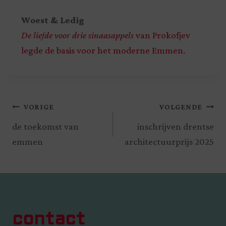
Woest & Ledig
De liefde voor drie sinaasappels
van Prokofjev
legde de basis voor het moderne Emmen.
VORIGE
VOLGENDE
de toekomst van
inschrijven drentse
emmen
architectuurprijs 2025
contact