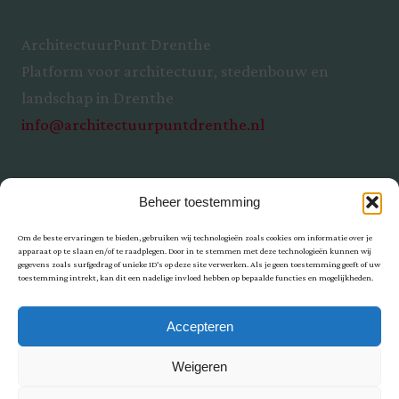
ArchitectuurPunt Drenthe
Platform voor architectuur, stedenbouw en
landschap in Drenthe
info@architectuurpuntdrenthe.nl
Beheer toestemming
Om de beste ervaringen te bieden, gebruiken wij technologieën zoals cookies om informatie over je
apparaat op te slaan en/of te raadplegen. Door in te stemmen met deze technologieën kunnen wij
gegevens zoals surfgedrag of unieke ID's op deze site verwerken. Als je geen toestemming geeft of uw
toestemming intrekt, kan dit een nadelige invloed hebben op bepaalde functies en mogelijkheden.
Privacy
Accepteren
Weigeren