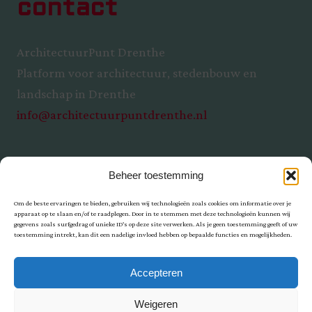
contact
ArchitectuurPunt Drenthe
Platform voor architectuur, stedenbouw en
landschap in Drenthe
info@architectuurpuntdrenthe.nl
Beheer toestemming
Om de beste ervaringen te bieden, gebruiken wij technologieën zoals cookies om informatie over je
apparaat op te slaan en/of te raadplegen. Door in te stemmen met deze technologieën kunnen wij
gegevens zoals surfgedrag of unieke ID's op deze site verwerken. Als je geen toestemming geeft of uw
toestemming intrekt, kan dit een nadelige invloed hebben op bepaalde functies en mogelijkheden.
Privacy
Accepteren
Weigeren