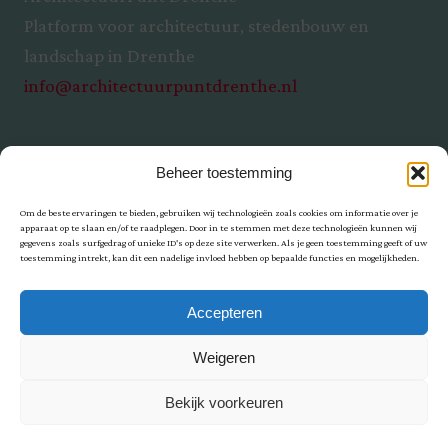
Platform voor architectuur, stedenbouw en
landschap in Drenthe
info@architectuurpuntdrenthe.nl
Beheer toestemming
Om de beste ervaringen te bieden, gebruiken wij technologieën zoals cookies om informatie over je
apparaat op te slaan en/of te raadplegen. Door in te stemmen met deze technologieën kunnen wij
gegevens zoals surfgedrag of unieke ID's op deze site verwerken. Als je geen toestemming geeft of uw
toestemming intrekt, kan dit een nadelige invloed hebben op bepaalde functies en mogelijkheden.
Privacy
Accepteren
Weigeren
Bekijk voorkeuren
© ArchitectuurPunt Drenthe | Ontwerp: Inontwerpweb.nl | Realisatie: Holtien11