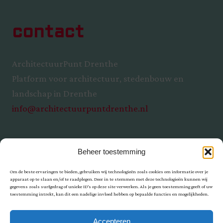
contact
ArchitectuurPunt Drenthe
Platform voor architectuur, stedenbouw en
landschap in Drenthe
info@architectuurpuntdrenthe.nl
Beheer toestemming
Om de beste ervaringen te bieden, gebruiken wij technologieën zoals cookies om informatie over je
apparaat op te slaan en/of te raadplegen. Door in te stemmen met deze technologieën kunnen wij
gegevens zoals surfgedrag of unieke ID's op deze site verwerken. Als je geen toestemming geeft of uw
toestemming intrekt, kan dit een nadelige invloed hebben op bepaalde functies en mogelijkheden.
Privacy
Accepteren