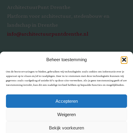
ArchitectuurPunt Drenthe
Platform voor architectuur, stedenbouw en
landschap in Drenthe
info@architectuurpuntdrenthe.nl
Beheer toestemming
Om de beste ervaringen te bieden, gebruiken wij technologieën zoals cookies om informatie over je
apparaat op te slaan en/of te raadplegen. Door in te stemmen met deze technologieën kunnen wij
gegevens zoals surfgedrag of unieke ID's op deze site verwerken. Als je geen toestemming geeft of uw
toestemming intrekt, kan dit een nadelige invloed hebben op bepaalde functies en mogelijkheden.
Privacy
Accepteren
Weigeren
Bekijk voorkeuren