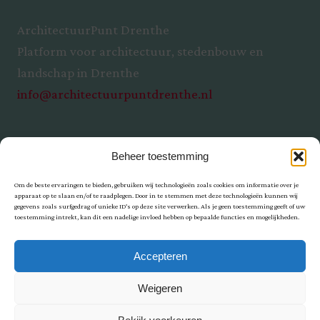
ArchitectuurPunt Drenthe
Platform voor architectuur, stedenbouw en
landschap in Drenthe
info@architectuurpuntdrenthe.nl
Beheer toestemming
Om de beste ervaringen te bieden, gebruiken wij technologieën zoals cookies om informatie over je
apparaat op te slaan en/of te raadplegen. Door in te stemmen met deze technologieën kunnen wij
gegevens zoals surfgedrag of unieke ID's op deze site verwerken. Als je geen toestemming geeft of uw
toestemming intrekt, kan dit een nadelige invloed hebben op bepaalde functies en mogelijkheden.
Privacy
Accepteren
Weigeren