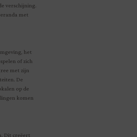
e verschijning.
 veranda met
omgeving, het
pelen of zich
ree met zijn
teiten. De
okalen op de
erlingen komen
. Dit creëert