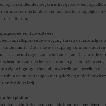
n op verschillende hoogten is het gebouw een opvallend
oriëntatie voor de kinderen én maakte het mogelijk een
n te realiseren.
rgangszone en drie entrees
 een vanzelfsprekende overgang tussen de natuurlijke 
e binnenruimte. Onder de overkapping kunnen kinderen s
 – beschermd tegen zon, wind en regen. De centrale ent
l is bestemd voor de leerkrachten en gezamenlijke activi
hun eigen ingangen: bovenbouwleerlingen bereiken de l
wee robuuste buitentrappen met galerijen; onderbouwle
r onder de galerij.
met leerpleinen
lokalen bevindt zich een gedeelde ingang en een leerplein