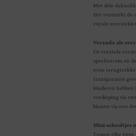
Met drie daknokke
Het versterkt de 
royale overstekke
Veranda als ove
De veranda vormt
speelterrein en d
even terugtrekken
transparante geve
kinderen hebben 
verdieping via t
binnen via een deu
Mini-schooltjes 
Tussen elke twee 