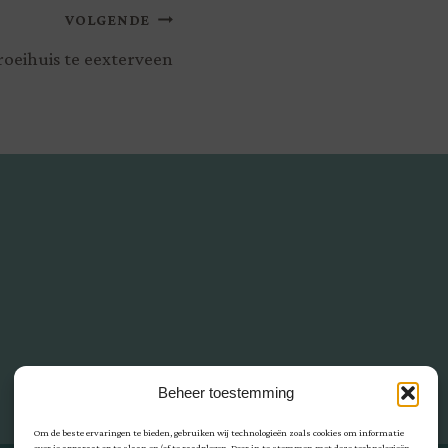
VOLGENDE
roeihuis te eexterveen
Beheer toestemming
Om de beste ervaringen te bieden, gebruiken wij technologieën zoals cookies om informatie
over je apparaat op te slaan en/of te raadplegen. Door in te stemmen met deze technologieën