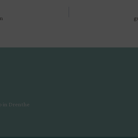
en
g
p in Drenthe