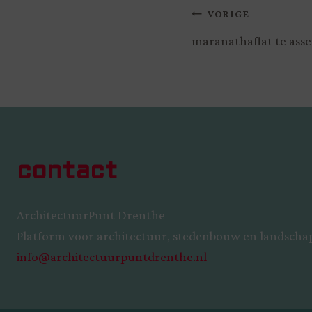
VORIGE
maranathaflat te ass
contact
ArchitectuurPunt Drenthe
Platform voor architectuur, stedenbouw en landscha
info@architectuurpuntdrenthe.nl