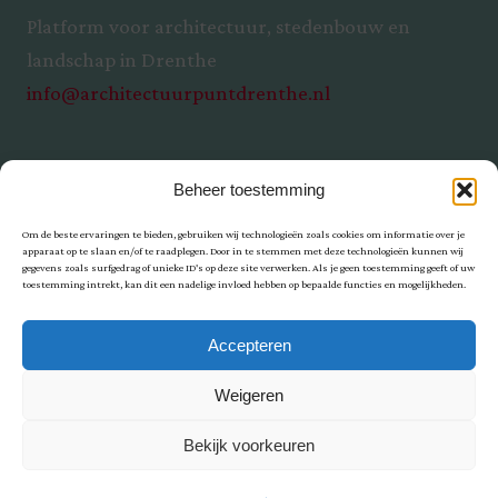
Platform voor architectuur, stedenbouw en
landschap in Drenthe
info@architectuurpuntdrenthe.nl
Beheer toestemming
Om de beste ervaringen te bieden, gebruiken wij technologieën zoals cookies om informatie over je
apparaat op te slaan en/of te raadplegen. Door in te stemmen met deze technologieën kunnen wij
gegevens zoals surfgedrag of unieke ID's op deze site verwerken. Als je geen toestemming geeft of uw
toestemming intrekt, kan dit een nadelige invloed hebben op bepaalde functies en mogelijkheden.
Privacy
Accepteren
Weigeren
Bekijk voorkeuren
© ArchitectuurPunt Drenthe | Ontwerp: Inontwerpweb.nl | Realisatie: Holtien11