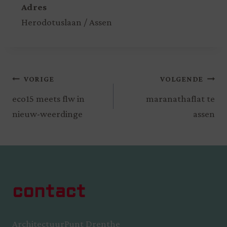
Adres
Herodotuslaan / Assen
VORIGE
VOLGENDE
eco15 meets flw in
maranathaflat te
nieuw-weerdinge
assen
contact
ArchitectuurPunt Drenthe